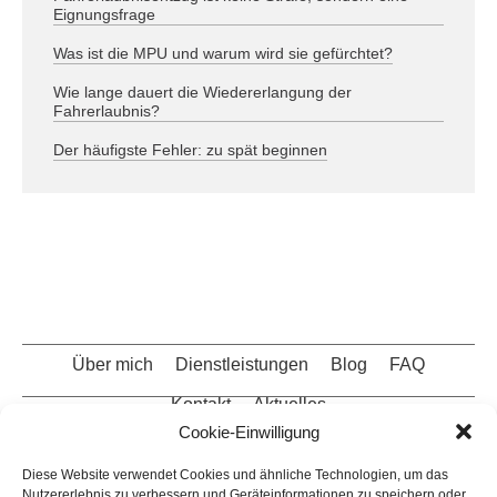
Eignungsfrage
Was ist die MPU und warum wird sie gefürchtet?
Wie lange dauert die Wiedererlangung der
Fahrerlaubnis?
Der häufigste Fehler: zu spät beginnen
Über mich
Dienstleistungen
Blog
FAQ
Kontakt
Aktuelles
Cookie-Einwilligung
Datenschutz
Impressum
Sitemap
Diese Website verwendet Cookies und ähnliche Technologien, um das
Nutzererlebnis zu verbessern und Geräteinformationen zu speichern oder