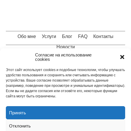
Обо мне
Услуги
Блог
FAQ
Контакты
Новости
Согласие на использование
cookies
Защита данных
Юридическая информация
Этот сайт использует cookies и подобные технологии, чтобы улучшать
удобство пользования и сохранять или считывать информацию с
Карта сайта
Cookie-политика (EU)
устройства. Ваше согласие позволяет обрабатывать данные
(например, поведение при просмотре и уникальные идентификаторы).
Если вы не дадите согласия или отзовёте его, некоторые функции
0221 37 96 90 68
info@recht24.info
сайта могут быть ограничены.
0211 77 92 26 40
Принять
Отклонить