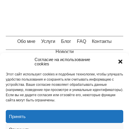
Обо мне
Услуги
Блог
FAQ
Контакты
Новости
Согласие на использование
cookies
Защита данных
Юридическая информация
Этот сайт использует cookies и подобные технологии, чтобы улучшать
удобство пользования и сохранять или считывать информацию с
Карта сайта
Cookie-политика (EU)
устройства. Ваше согласие позволяет обрабатывать данные
(например, поведение при просмотре и уникальные идентификаторы).
Если вы не дадите согласия или отзовёте его, некоторые функции
0221 37 96 90 68
info@recht24.info
сайта могут быть ограничены.
0211 77 92 26 40
Принять