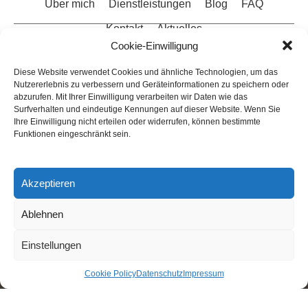
Über mich
Dienstleistungen
Blog
FAQ
Kontakt
Aktuelles
Cookie-Einwilligung
Datenschutz
Impressum
Sitemap
Diese Website verwendet Cookies und ähnliche Technologien, um das
Nutzererlebnis zu verbessern und Geräteinformationen zu speichern oder
abzurufen. Mit Ihrer Einwilligung verarbeiten wir Daten wie das
Cookie Policy (EU)
Surfverhalten und eindeutige Kennungen auf dieser Website. Wenn Sie
Ihre Einwilligung nicht erteilen oder widerrufen, können bestimmte
0221 37 96 90 68
Funktionen eingeschränkt sein.
info@recht24.info
0211 77 92 26 40
Akzeptieren
Ablehnen
Website-Verwaltung - SOWA Content GmbH
Einstellungen
Unsere Agentur erhält
5 von 5 Sternen
von Kunden
– auf Basis von
Cookie Policy
18 Bewertungen
Datenschutz
Impressum